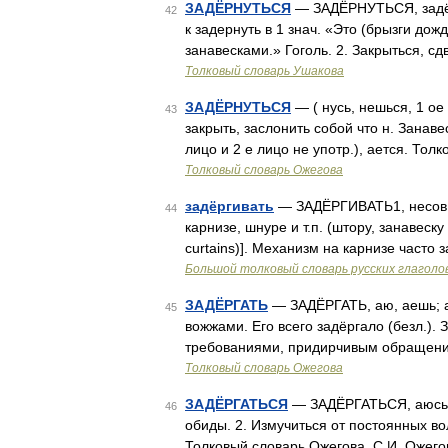
ЗАДЁРНУТЬСЯ
— ЗАДЁРНУТЬСЯ, задёрну
42
к задернуть в 1 знач. «Это (брызги дож
занавесками.» Гоголь. 2. Закрыться, с
Толковый словарь Ушакова
ЗАДЁРНУТЬСЯ
— ( нусь, нешься, 1 ое 
43
закрыть, заслонить собой что н. Занаве
лицо и 2 е лицо не употр.), ается. То
Толковый словарь Ожегова
задёргивать
— ЗАДЁРГИВАТЬ1, несов. (
44
карнизе, шнуре и т.п. (штору, занавеску и
curtains)]. Механизм на карнизе часто 
Большой толковый словарь русских глаголо
ЗАДЁРГАТЬ
— ЗАДЁРГАТЬ, аю, аешь; анн
45
вожжами. Его всего задёргало (безл.). 
требованиями, придирчивым обращением
Толковый словарь Ожегова
ЗАДЁРГАТЬСЯ
— ЗАДЁРГАТЬСЯ, аюсь, а
46
обиды. 2. Измучиться от постоянных вол
Толковый словарь Ожегова. С.И. Ожего