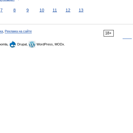
7
8
9
10
11
12
13
ка
,
Реклама на сайте
18+
omla,
Drupal,
WordPress, MODx.