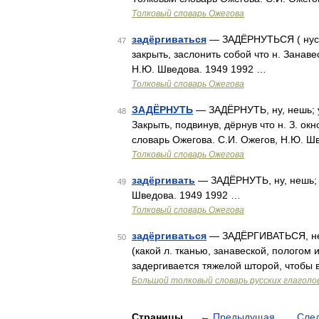
Толковый словарь Ожегова
задёргиваться
— ЗАДЁРНУТЬСЯ ( нусь, 
47
закрыть, заслонить собой что н. Занав
Н.Ю. Шведова. 1949 1992 …
Толковый словарь Ожегова
ЗАДЁРНУТЬ
— ЗАДЁРНУТЬ, ну, нешь; уты
48
Закрыть, подвинув, дёрнув что н. З. ок
словарь Ожегова. С.И. Ожегов, Н.Ю. Ш
Толковый словарь Ожегова
задёргивать
— ЗАДЁРНУТЬ, ну, нешь; у
49
Шведова. 1949 1992 …
Толковый словарь Ожегова
задёргиваться
— ЗАДЁРГИВАТЬСЯ, несов
50
(какой л. тканью, занавеской, пологом и т
задергивается тяжелой шторой, чтобы 
Большой толковый словарь русских глаголо
Страницы
←
Предыдущая
Сле