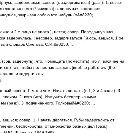
сь, задёрнешься, совер. (к задергиваться) (разг.). 1. возвр.
дя) заставило его (Чичикова) задернуться кожаными
двинуться, закрывая собою что нибудь (о&#8230; …
лицо и 2 е лицо не употр.), нется; совер. Передвинувшись,
ска задёрнулась. | несовер. задёргиваться ( аюсь, аешься, 1 ое
лковый словарь Ожегова. С.И.&#8230; …
сов. задёрнуть), что. Помещать (поместить) что л. висячее на
 т.п.) так, чтобы полностью закрыть [impf. to pull, draw (the
заедало, и задергивать …
в
ый; совер. 1. что и чем. Начать дергать (в 1, 3 и 4 знач.). З.
З. плечом. 2. кого (что). Измучить беспрерывными
 (разг.). З. подчинённого. Толковый&#8230; …
ешься; совер. 1. Начать дёргаться. Губы задёргались от
нений, беспокойства, от множества разных дел (разг.).
в, Н.Ю. Шведова. 1949 1992 …