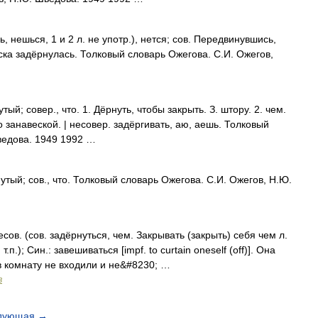
нешься, 1 и 2 л. не употр.), нется; сов. Передвинувшись,
еска задёрнулась. Толковый словарь Ожегова. С.И. Ожегов,
й; совер., что. 1. Дёрнуть, чтобы закрыть. З. штору. 2. чем.
но занавеской. | несовер. задёргивать, аю, аешь. Толковый
ведова. 1949 1992 …
тый; сов., что. Толковый словарь Ожегова. С.И. Ожегов, Н.Ю.
. (сов. задёрнуться, чем. Закрывать (закрыть) себя чем л.
.п.); Син.: завешиваться [impf. to curtain oneself (off)]. Она
в комнату не входили и не&#8230; …
в
дующая
→