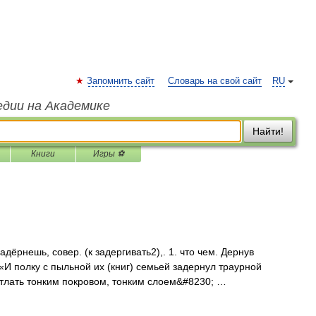
Запомнить сайт
Словарь на свой сайт
RU
едии на Академике
Найти!
Книги
Игры ⚽
ёрнешь, совер. (к задергивать2),. 1. что чем. Дернув
. «И полку с пыльной их (книг) семьей задернул траурной
астлать тонким покровом, тонким слоем&#8230; …