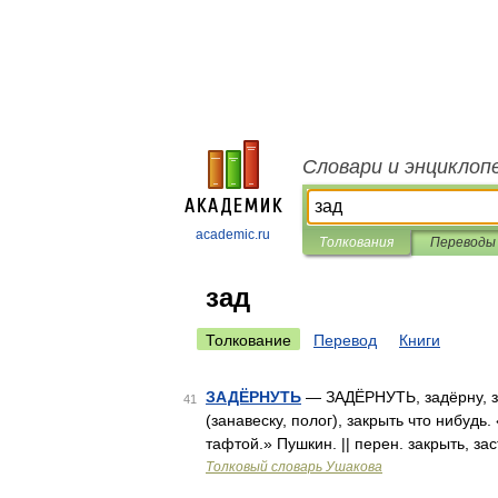
Словари и энциклоп
academic.ru
Толкования
Переводы
зад
Толкование
Перевод
Книги
ЗАДЁРНУТЬ
— ЗАДЁРНУТЬ, задёрну, зад
41
(занавеску, полог), закрыть что нибудь
тафтой.» Пушкин. || перен. закрыть, з
Толковый словарь Ушакова