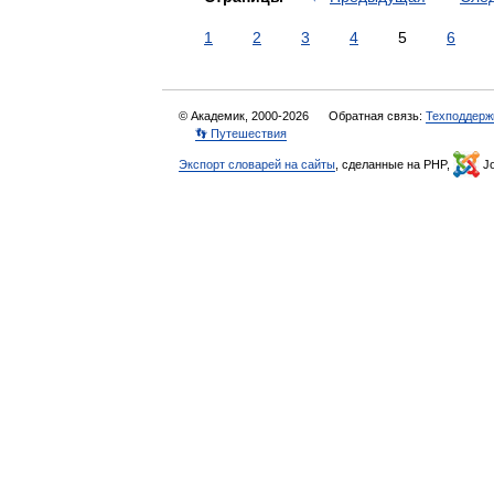
1
2
3
4
5
6
© Академик, 2000-2026
Обратная связь:
Техподдерж
👣 Путешествия
Экспорт словарей на сайты
, сделанные на PHP,
Jo